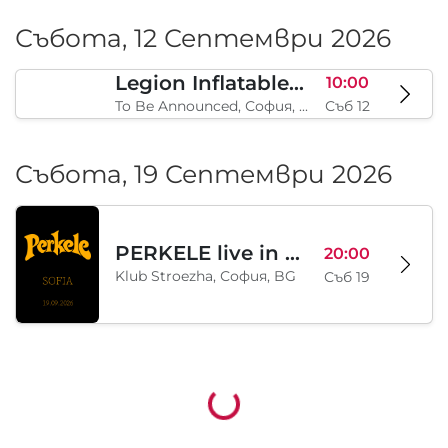
Moodymann with special guests
18:00
Chistilishcheto / The Purgatory, София, BG
Пет 11
Събота, 12 Септември 2026
Legion Inflatable Family Run - Sofia
10:00
To Be Announced, София, BG
Съб 12
Събота, 19 Септември 2026
PERKELE live in Sofia
20:00
Klub Stroezha, София, BG
Съб 19
Зареждане...