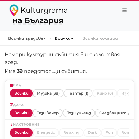
Kulturgrama
на България
Всички градове
›
Всички
›
Всички локации
Намери културни събития в и около
твоя
град
.
Има
39
предстоящи събития.
ВИД
Всички
Музика (38)
Театър (1)
Кино (0)
Изкуство
ДАТА
Всички
Тази вечер
Този уикенд
Следващият уике
НАСТРОЕНИЕ
Всички
Energetic
Relaxing
Dark
Fun
Romanti