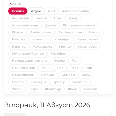
ЖАНР
Всички
Друго
R&B
Алтернативна
Анимация
Балет
Блус
Джаз
Документален
Драма
Експериментален
Екшън
Електронна
Зад кулисите
Импро
Класика
Комедия
Концерт
Криминален
Кънтри
Мелодрама
Метал
Мистерия
Музикален Театър
Мюзикъл
Научна фантастика
Опера
Поп
Приключения
Пънк
Рап
Реге
Рок
Романтичен
Сатира
Семеен
Соул
Спорт
Трагедия
Трилър
Уестърн
Ужаси
Фарс
Фентъзи
Фолк
Хип-хоп
Вторник, 11 Август 2026