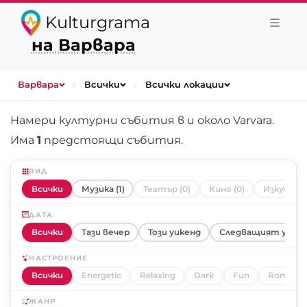
Kulturgrama
на Варвара
Варвара
›
Всички
›
Всички локации
Намери културни събития в и около
Varvara
.
Има
1
предстоящи събития.
ВИД
Всички
Музика (1)
Театър (0)
Кино (0)
Изкуство 
ДАТА
Всички
Тази вечер
Този уикенд
Следващият уике
НАСТРОЕНИЕ
Всички
Energetic
Relaxing
Dark
Fun
Romanti
ЖАНР