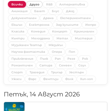
Всички
Друго
R&B
Алтернативна
Анимация
Балет
Блус
Джаз
Документален
Драма
Експериментален
Екшън
Електронна
Зад кулисите
Импро
Класика
Комедия
Концерт
Криминален
Кънтри
Мелодрама
Метал
Мистерия
Музикален Театър
Мюзикъл
Научна фантастика
Опера
Поп
Приключения
Пънк
Рап
Реге
Рок
Романтичен
Сатира
Семеен
Соул
Спорт
Трагедия
Трилър
Уестърн
Ужаси
Фарс
Фентъзи
Фолк
Хип-хоп
Петък, 14 Август 2026