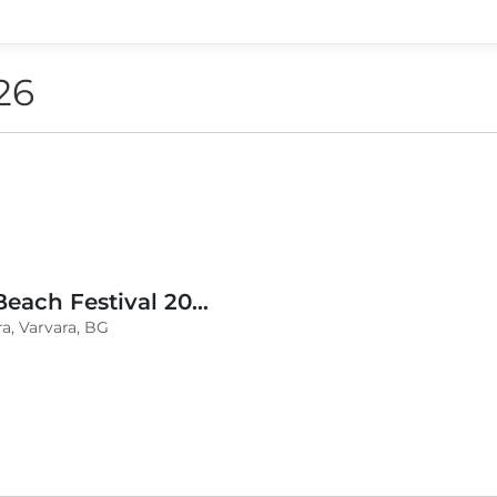
26
BLVKCAT Beach Festival 2026, Wake up Varvara
a, Varvara, BG