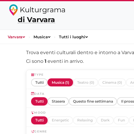
Kulturgrama
di Varvara
Varvara
›
Musica
›
Tutti i luoghi
Trova eventi culturali dentro e intorno a
Varva
Ci sono
1
eventi in arrivo.
TYPE
Tutti
Musica (1)
Teatro (0)
Cinema (0)
Ar
DATA
Tutti
Stasera
Questo fine settimana
Il pros
MOOD
Tutti
Energetic
Relaxing
Dark
Fun
GENRE