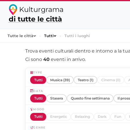
Kulturgrama
di tutte le città
Tutte le città
›
Tutti
›
Tutti i luoghi
Trova eventi culturali dentro e intorno a
la tua
Ci sono
40
eventi in arrivo.
TYPE
Tutti
Musica (39)
Teatro (1)
Cinema (0)
A
DATA
Tutti
Stasera
Questo fine settimana
Il pros
MOOD
Tutti
Energetic
Relaxing
Dark
Fun
GENRE