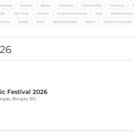
entura
Azione
Blues
Classica
Commedia
Country
olk
Hip-Hop
Horror
Improvvisazione
Jazz
Melodramm
ntico
Satira
Soul
Sperimentale
Sport
Teatro musicale
026
c Festival 2026
urgas, Burgas, BG