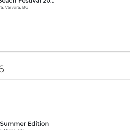
BLVKCAT Beach Festival 2026, Wake up Varvara
a, Varvara, BG
6
 Summer Edition