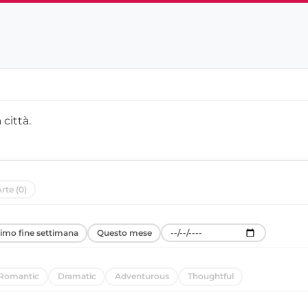
 città
.
rte (0)
simo fine settimana
Questo mese
Romantic
Dramatic
Adventurous
Thoughtful