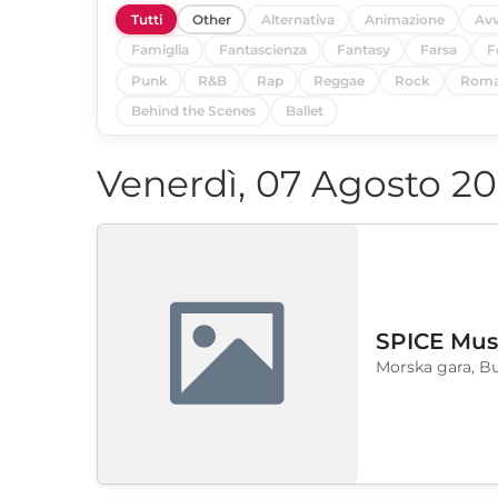
Tutti
Other
Alternativa
Animazione
Avv
Famiglia
Fantascienza
Fantasy
Farsa
F
Punk
R&B
Rap
Reggae
Rock
Roma
Behind the Scenes
Ballet
Venerdì, 07 Agosto 2
SPICE Musi
Morska gara, B