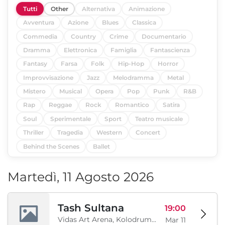
Tutti
Other
Alternativa
Animazione
Avventura
Azione
Blues
Classica
Commedia
Country
Crime
Documentario
Dramma
Elettronica
Famiglia
Fantascienza
Fantasy
Farsa
Folk
Hip-Hop
Horror
Improvvisazione
Jazz
Melodramma
Metal
Mistero
Musical
Opera
Pop
Punk
R&B
Rap
Reggae
Rock
Romantico
Satira
Soul
Sperimentale
Sport
Teatro musicale
Thriller
Tragedia
Western
Concert
Behind the Scenes
Ballet
Martedì, 11 Agosto 2026
Tash Sultana
19:00
Vidas Art Arena, Kolodrum, Borisova gradina, Sofia, BG
Mar 11