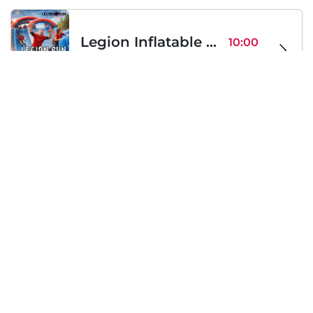
Legion Inflatable Family Run - Sofia
10:00
To Be Announced, Sofia, BG
Sab 12
Sabato, 19 Settembre 2026
PERKELE live in Sofia
20:00
Klub Stroezha, Sofia, BG
Sab 19
Caricamento...