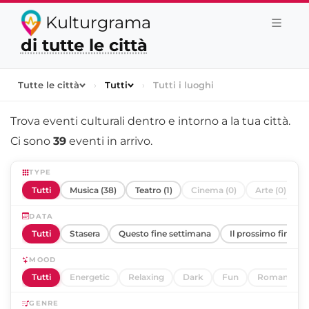
Kulturgrama
di tutte le città
Tutte le città
›
Tutti
›
Tutti i luoghi
Trova eventi culturali dentro e intorno a
la tua città
.
Ci sono
39
eventi in arrivo.
TYPE
Tutti
Musica (38)
Teatro (1)
Cinema (0)
Arte (0)
DATA
Tutti
Stasera
Questo fine settimana
Il prossimo fine se
MOOD
Tutti
Energetic
Relaxing
Dark
Fun
Romantic
GENRE