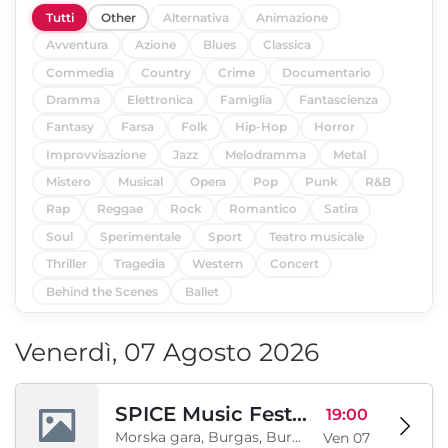
Tutti
Other
Alternativa
Animazione
Avventura
Azione
Blues
Classica
Commedia
Country
Crime
Documentario
Dramma
Elettronica
Famiglia
Fantascienza
Fantasy
Farsa
Folk
Hip-Hop
Horror
Improvvisazione
Jazz
Melodramma
Metal
Mistero
Musical
Opera
Pop
Punk
R&B
Rap
Reggae
Rock
Romantico
Satira
Soul
Sperimentale
Sport
Teatro musicale
Thriller
Tragedia
Western
Concert
Behind the Scenes
Ballet
Venerdì, 07 Agosto 2026
SPICE Music Festival 2026
19:00
Morska gara, Burgas, Burgas, BG
Ven 07