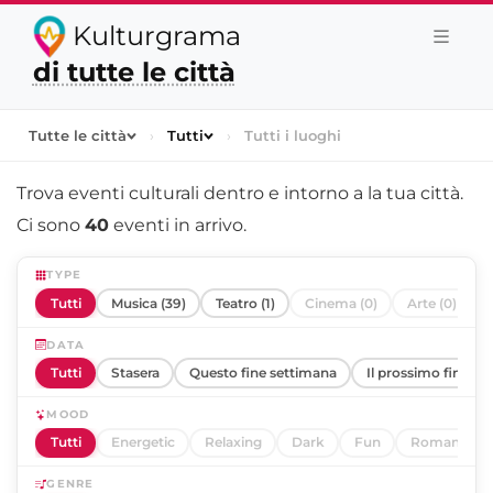
Kulturgrama
di tutte le città
Tutte le città
›
Tutti
›
Tutti i luoghi
Trova eventi culturali dentro e intorno a
la tua città
.
Ci sono
40
eventi in arrivo.
TYPE
Tutti
Musica (39)
Teatro (1)
Cinema (0)
Arte (0)
DATA
Tutti
Stasera
Questo fine settimana
Il prossimo fine se
MOOD
Tutti
Energetic
Relaxing
Dark
Fun
Romantic
GENRE