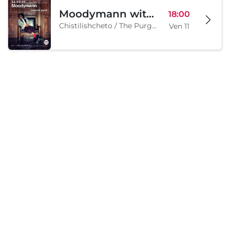
Moodymann with special guests
18:00
Chistilishcheto / The Purgatory, Sofia, BG
Ven 11
Sabato, 12 Settembre 2026
Legion Inflatable Family Run - Sofia
10:00
To Be Announced, Sofia, BG
Sab 12
Caricamento...