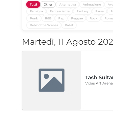
Tutti
Other
Alternativa
Animazione
Avv
Famiglia
Fantascienza
Fantasy
Farsa
F
Punk
R&B
Rap
Reggae
Rock
Roma
Behind the Scenes
Ballet
Martedì, 11 Agosto 20
Tash Sulta
Vidas Art Arena