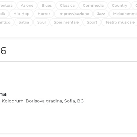
entura
Azione
Blues
Classica
Commedia
Country
olk
Hip-Hop
Horror
Improvvisazione
Jazz
Melodramm
ntico
Satira
Soul
Sperimentale
Sport
Teatro musicale
26
na
, Kolodrum, Borisova gradina, Sofia, BG