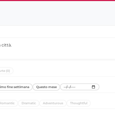
 città
.
rte (0)
simo fine settimana
Questo mese
Romantic
Dramatic
Adventurous
Thoughtful