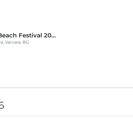
BLVKCAT Beach Festival 2026, Wake up Varvara
a, Varvara, BG
6