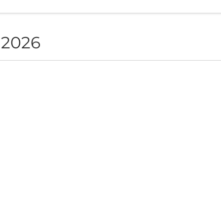
 2026
NON live in Sofia
ite", Sofia, BG