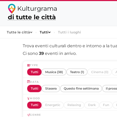
Kulturgrama
di tutte le città
Tutte le città
›
Tutti
›
Tutti i luoghi
Trova eventi culturali dentro e intorno a
la tua
Ci sono
39
eventi in arrivo.
TYPE
Tutti
Musica (38)
Teatro (1)
Cinema (0)
A
DATA
Tutti
Stasera
Questo fine settimana
Il pros
MOOD
Tutti
Energetic
Relaxing
Dark
Fun
GENRE