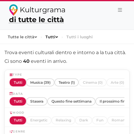
Kulturgrama
di tutte le città
Tutte le città
›
Tutti
›
Tutti i luoghi
Trova eventi culturali dentro e intorno a
la tua città
.
Ci sono
40
eventi in arrivo.
TYPE
Tutti
Musica (39)
Teatro (1)
Cinema (0)
Arte (0)
DATA
Tutti
Stasera
Questo fine settimana
Il prossimo fine se
MOOD
Tutti
Energetic
Relaxing
Dark
Fun
Romantic
GENRE