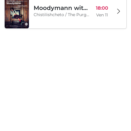
Moodymann with special guests
18:00
Chistilishcheto / The Purgatory, Sofia, BG
Ven 11
Sabato, 12 Settembre 2026
Legion Inflatable Family Run - Sofia
10:00
To Be Announced, Sofia, BG
Sab 12
Caricamento...