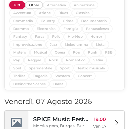
Tutti
Other
Alternativa
Animazione
Avventura
Azione
Blues
Classica
Commedia
Country
Crime
Documentario
Dramma
Elettronica
Famiglia
Fantascienza
Fantasy
Farsa
Folk
Hip-Hop
Horror
Improvvisazione
Jazz
Melodramma
Metal
Mistero
Musical
Opera
Pop
Punk
R&B
Rap
Reggae
Rock
Romantico
Satira
Soul
Sperimentale
Sport
Teatro musicale
Thriller
Tragedia
Western
Concert
Behind the Scenes
Ballet
Venerdì, 07 Agosto 2026
SPICE Music Festival 2026
19:00
Morska gara, Burgas, Burgas, BG
Ven 07