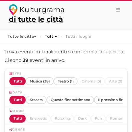
Kulturgrama
di tutte le città
Tutte le città
›
Tutti
›
Tutti i luoghi
Trova eventi culturali dentro e intorno a
la tua città
.
Ci sono
39
eventi in arrivo.
TYPE
Tutti
Musica (38)
Teatro (1)
Cinema (0)
Arte (0)
DATA
Tutti
Stasera
Questo fine settimana
Il prossimo fine se
MOOD
Tutti
Energetic
Relaxing
Dark
Fun
Romantic
GENRE