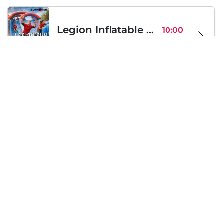
Legion Inflatable Family Run - Sofia
10:00
To Be Announced, Sofia, BG
Sab 12
Sabato, 19 Settembre 2026
PERKELE live in Sofia
20:00
Klub Stroezha, Sofia, BG
Sab 19
Caricamento...