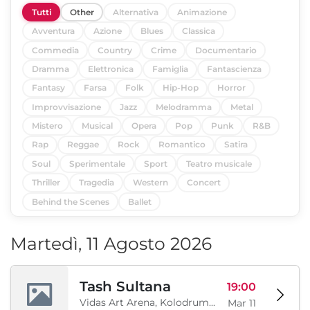
Tutti
Other
Alternativa
Animazione
Avventura
Azione
Blues
Classica
Commedia
Country
Crime
Documentario
Dramma
Elettronica
Famiglia
Fantascienza
Fantasy
Farsa
Folk
Hip-Hop
Horror
Improvvisazione
Jazz
Melodramma
Metal
Mistero
Musical
Opera
Pop
Punk
R&B
Rap
Reggae
Rock
Romantico
Satira
Soul
Sperimentale
Sport
Teatro musicale
Thriller
Tragedia
Western
Concert
Behind the Scenes
Ballet
Martedì, 11 Agosto 2026
Tash Sultana
19:00
Vidas Art Arena, Kolodrum, Borisova gradina, Sofia, BG
Mar 11