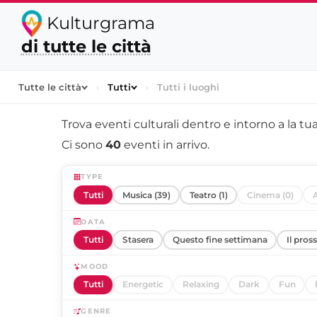
Kulturgrama
di tutte le città
Tutte le città
›
Tutti
›
Tutti i luoghi
Trova eventi culturali dentro e intorno a
la tua
Ci sono
40
eventi in arrivo.
TYPE
Tutti
Musica (39)
Teatro (1)
Cinema (0)
A
DATA
Tutti
Stasera
Questo fine settimana
Il pros
MOOD
Tutti
Energetic
Relaxing
Dark
Fun
GENRE