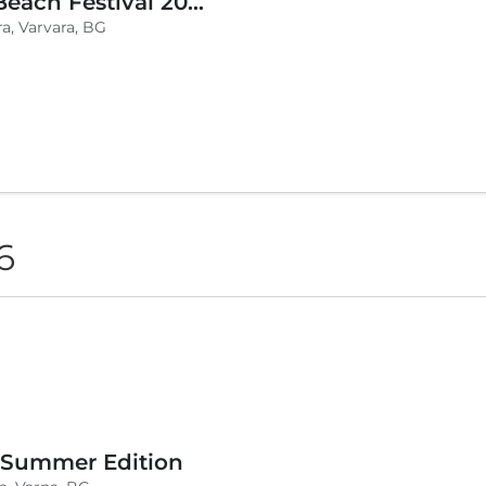
BLVKCAT Beach Festival 2026, Wake up Varvara
a, Varvara, BG
6
 Summer Edition