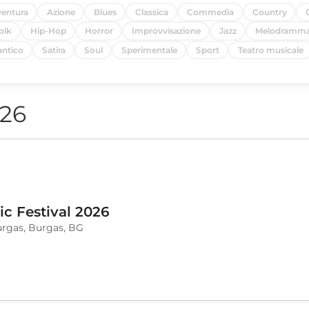
entura
Azione
Blues
Classica
Commedia
Country
olk
Hip-Hop
Horror
Improvvisazione
Jazz
Melodramm
ntico
Satira
Soul
Sperimentale
Sport
Teatro musicale
026
c Festival 2026
urgas, Burgas, BG