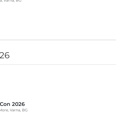
a, Varna, BG
026
 Con 2026
More, Varna, BG