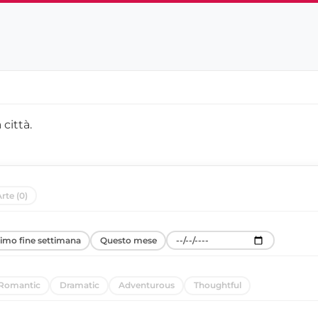
 città
.
rte (0)
simo fine settimana
Questo mese
Romantic
Dramatic
Adventurous
Thoughtful