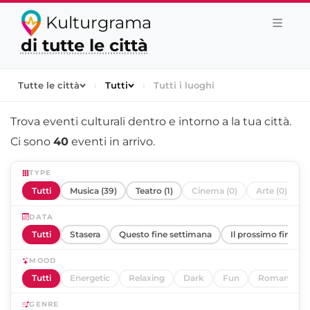
Kulturgrama
di tutte le città
Tutte le città
›
Tutti
›
Tutti i luoghi
Trova eventi culturali dentro e intorno a
la tua città
.
Ci sono
40
eventi in arrivo.
TYPE
Tutti
Musica (39)
Teatro (1)
Cinema (0)
Arte (0)
DATA
Tutti
Stasera
Questo fine settimana
Il prossimo fine se
MOOD
Tutti
Energetic
Relaxing
Dark
Fun
Romantic
GENRE