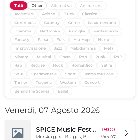
Tutti
Other
Alternativa
Animazione
Avventura
Azione
Blues
Classica
Commedia
Country
Crime
Documentario
Dramma
Elettronica
Famiglia
Fantascienza
Fantasy
Farsa
Folk
Hip-Hop
Horror
Improvvisazione
Jazz
Melodramma
Metal
Mistero
Musical
Opera
Pop
Punk
R&B
Rap
Reggae
Rock
Romantico
Satira
Soul
Sperimentale
Sport
Teatro musicale
Thriller
Tragedia
Western
Concert
Behind the Scenes
Ballet
Venerdì, 07 Agosto 2026
SPICE Music Festival 2026
19:00
Morska gara, Burgas, Burgas, BG
Ven 07