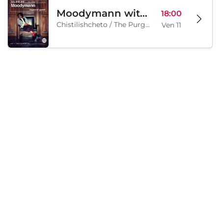
Moodymann with special guests
18:00
Chistilishcheto / The Purgatory, Sofia, BG
Ven 11
Sabato, 12 Settembre 2026
Legion Inflatable Family Run - Sofia
10:00
To Be Announced, Sofia, BG
Sab 12
Caricamento...