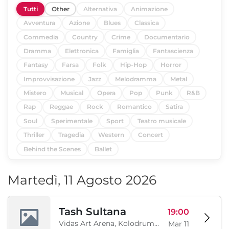
Tutti
Other
Alternativa
Animazione
Avventura
Azione
Blues
Classica
Commedia
Country
Crime
Documentario
Dramma
Elettronica
Famiglia
Fantascienza
Fantasy
Farsa
Folk
Hip-Hop
Horror
Improvvisazione
Jazz
Melodramma
Metal
Mistero
Musical
Opera
Pop
Punk
R&B
Rap
Reggae
Rock
Romantico
Satira
Soul
Sperimentale
Sport
Teatro musicale
Thriller
Tragedia
Western
Concert
Behind the Scenes
Ballet
Martedì, 11 Agosto 2026
Tash Sultana
19:00
Vidas Art Arena, Kolodrum, Borisova gradina, Sofia, BG
Mar 11