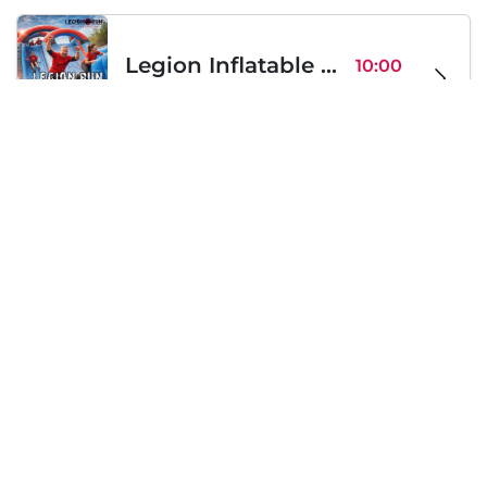
Legion Inflatable Family Run - Sofia
10:00
To Be Announced, Sofia, BG
Sab 12
Sabato, 19 Settembre 2026
PERKELE live in Sofia
20:00
Klub Stroezha, Sofia, BG
Sab 19
Caricamento...