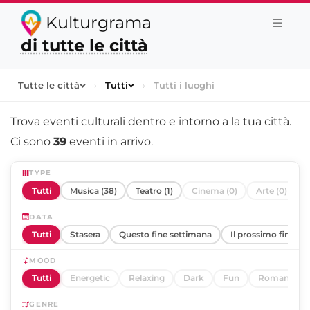
Kulturgrama
di tutte le città
Tutte le città
›
Tutti
›
Tutti i luoghi
Trova eventi culturali dentro e intorno a
la tua città
.
Ci sono
39
eventi in arrivo.
TYPE
Tutti
Musica (38)
Teatro (1)
Cinema (0)
Arte (0)
DATA
Tutti
Stasera
Questo fine settimana
Il prossimo fine se
MOOD
Tutti
Energetic
Relaxing
Dark
Fun
Romantic
GENRE