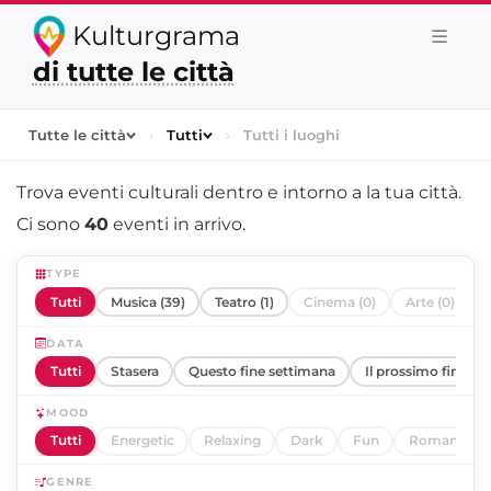
Kulturgrama
di tutte le città
Tutte le città
›
Tutti
›
Tutti i luoghi
Trova eventi culturali dentro e intorno a
la tua città
.
Ci sono
40
eventi in arrivo.
TYPE
Tutti
Musica (39)
Teatro (1)
Cinema (0)
Arte (0)
DATA
Tutti
Stasera
Questo fine settimana
Il prossimo fine se
MOOD
Tutti
Energetic
Relaxing
Dark
Fun
Romantic
GENRE