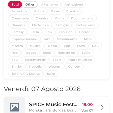
Tutti
Other
Alternativa
Animazione
Avventura
Azione
Blues
Classica
Commedia
Country
Crime
Documentario
Dramma
Elettronica
Famiglia
Fantascienza
Fantasy
Farsa
Folk
Hip-Hop
Horror
Improvvisazione
Jazz
Melodramma
Metal
Mistero
Musical
Opera
Pop
Punk
R&B
Rap
Reggae
Rock
Romantico
Satira
Soul
Sperimentale
Sport
Teatro musicale
Thriller
Tragedia
Western
Concert
Behind the Scenes
Ballet
Venerdì, 07 Agosto 2026
SPICE Music Festival 2026
19:00
Morska gara, Burgas, Burgas, BG
Ven 07