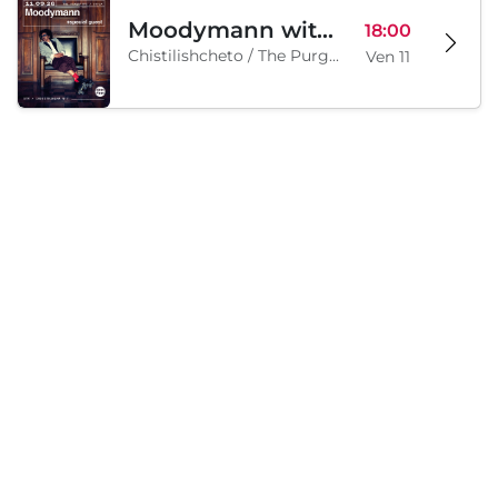
Moodymann with special guests
18:00
Chistilishcheto / The Purgatory, Sofia, BG
Ven 11
Sabato, 12 Settembre 2026
Legion Inflatable Family Run - Sofia
10:00
To Be Announced, Sofia, BG
Sab 12
Caricamento...