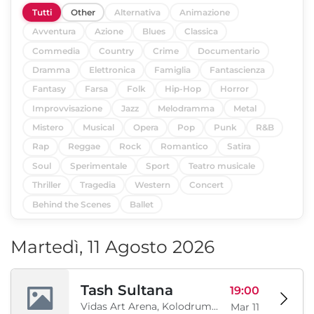
Tutti
Other
Alternativa
Animazione
Avventura
Azione
Blues
Classica
Commedia
Country
Crime
Documentario
Dramma
Elettronica
Famiglia
Fantascienza
Fantasy
Farsa
Folk
Hip-Hop
Horror
Improvvisazione
Jazz
Melodramma
Metal
Mistero
Musical
Opera
Pop
Punk
R&B
Rap
Reggae
Rock
Romantico
Satira
Soul
Sperimentale
Sport
Teatro musicale
Thriller
Tragedia
Western
Concert
Behind the Scenes
Ballet
Martedì, 11 Agosto 2026
Tash Sultana
19:00
Vidas Art Arena, Kolodrum, Borisova gradina, Sofia, BG
Mar 11