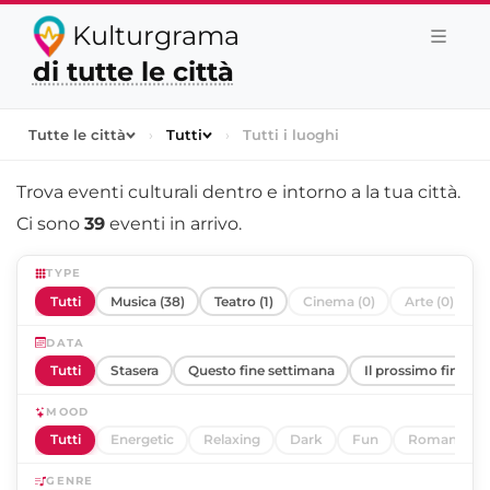
Kulturgrama
di tutte le città
Tutte le città
›
Tutti
›
Tutti i luoghi
Trova eventi culturali dentro e intorno a
la tua città
.
Ci sono
39
eventi in arrivo.
TYPE
Tutti
Musica (38)
Teatro (1)
Cinema (0)
Arte (0)
DATA
Tutti
Stasera
Questo fine settimana
Il prossimo fine se
MOOD
Tutti
Energetic
Relaxing
Dark
Fun
Romantic
GENRE