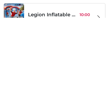
Legion Inflatable Family Run - Sofia
10:00
To Be Announced, Sofia, BG
Sab 12
Sabato, 19 Settembre 2026
PERKELE live in Sofia
20:00
Klub Stroezha, Sofia, BG
Sab 19
Caricamento...