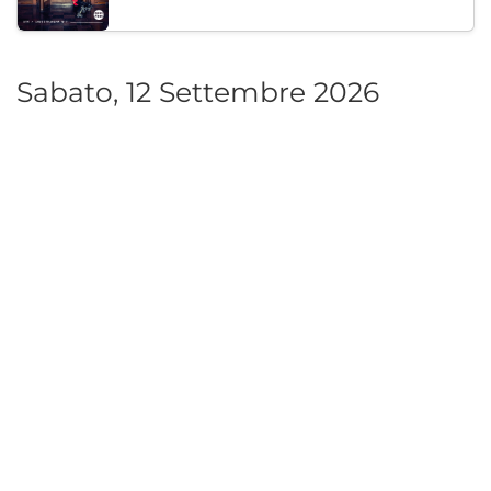
Moodymann with special guests
18:00
Chistilishcheto / The Purgatory, Sofia, BG
Ven 11
Sabato, 12 Settembre 2026
Legion Inflatable Family Run - Sofia
10:00
To Be Announced, Sofia, BG
Sab 12
Caricamento...