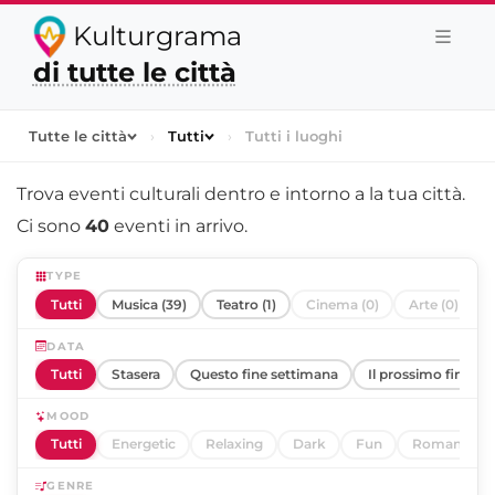
Kulturgrama
di tutte le città
Tutte le città
›
Tutti
›
Tutti i luoghi
Trova eventi culturali dentro e intorno a
la tua città
.
Ci sono
40
eventi in arrivo.
TYPE
Tutti
Musica (39)
Teatro (1)
Cinema (0)
Arte (0)
DATA
Tutti
Stasera
Questo fine settimana
Il prossimo fine se
MOOD
Tutti
Energetic
Relaxing
Dark
Fun
Romantic
GENRE