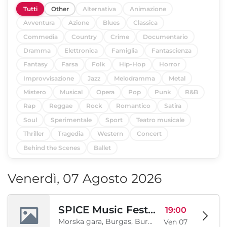
Tutti
Other
Alternativa
Animazione
Avventura
Azione
Blues
Classica
Commedia
Country
Crime
Documentario
Dramma
Elettronica
Famiglia
Fantascienza
Fantasy
Farsa
Folk
Hip-Hop
Horror
Improvvisazione
Jazz
Melodramma
Metal
Mistero
Musical
Opera
Pop
Punk
R&B
Rap
Reggae
Rock
Romantico
Satira
Soul
Sperimentale
Sport
Teatro musicale
Thriller
Tragedia
Western
Concert
Behind the Scenes
Ballet
Venerdì, 07 Agosto 2026
SPICE Music Festival 2026
19:00
Morska gara, Burgas, Burgas, BG
Ven 07