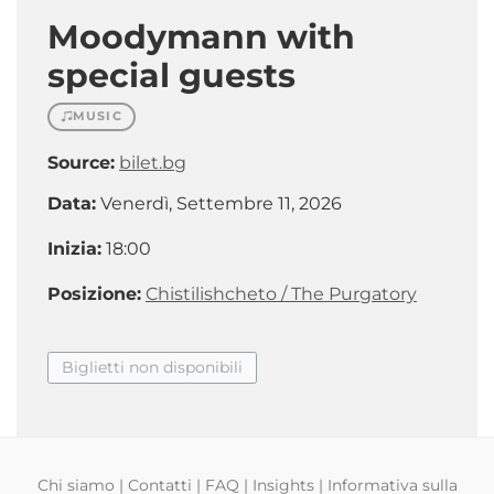
Moodymann with
special guests
MUSIC
Source:
bilet.bg
Data:
Venerdì, Settembre 11, 2026
Inizia:
18:00
Posizione:
Chistilishcheto / The Purgatory
Biglietti non disponibili
Chi siamo
|
Contatti
|
FAQ
|
Insights
|
Informativa sulla