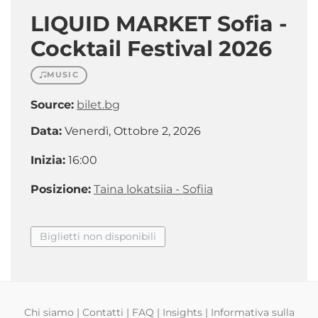
LIQUID MARKET Sofia -
Cocktail Festival 2026
MUSIC
Source:
bilet.bg
Data:
Venerdì, Ottobre 2, 2026
Inizia:
16:00
Posizione:
Taina lokatsiia - Sofiia
Biglietti non disponibili
Chi siamo
|
Contatti
|
FAQ
|
Insights
|
Informativa sulla