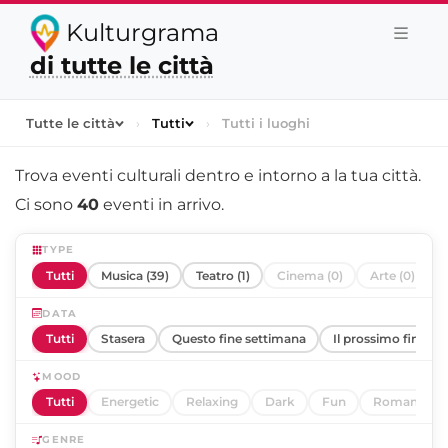
Kulturgrama
di tutte le città
Tutte le città
›
Tutti
›
Tutti i luoghi
Trova eventi culturali dentro e intorno a
la tua città
.
Ci sono
40
eventi in arrivo.
TYPE
Tutti
Musica (39)
Teatro (1)
Cinema (0)
Arte (0)
DATA
Tutti
Stasera
Questo fine settimana
Il prossimo fine se
MOOD
Tutti
Energetic
Relaxing
Dark
Fun
Romantic
GENRE