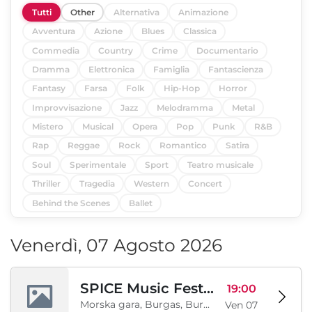
Tutti
Other
Alternativa
Animazione
Avventura
Azione
Blues
Classica
Commedia
Country
Crime
Documentario
Dramma
Elettronica
Famiglia
Fantascienza
Fantasy
Farsa
Folk
Hip-Hop
Horror
Improvvisazione
Jazz
Melodramma
Metal
Mistero
Musical
Opera
Pop
Punk
R&B
Rap
Reggae
Rock
Romantico
Satira
Soul
Sperimentale
Sport
Teatro musicale
Thriller
Tragedia
Western
Concert
Behind the Scenes
Ballet
Venerdì, 07 Agosto 2026
SPICE Music Festival 2026
19:00
Morska gara, Burgas, Burgas, BG
Ven 07