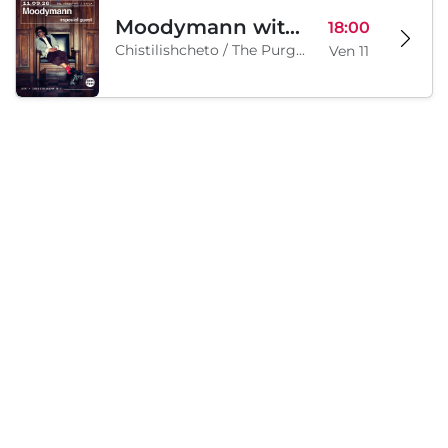
Moodymann with special guests
18:00
Chistilishcheto / The Purgatory, Sofia, BG
Ven 11
Sabato, 12 Settembre 2026
Legion Inflatable Family Run - Sofia
10:00
To Be Announced, Sofia, BG
Sab 12
Caricamento...