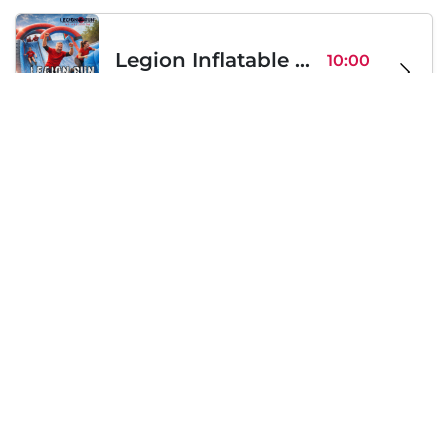
Legion Inflatable Family Run - Sofia
10:00
To Be Announced, Sofia, BG
Sab 12
Sabato, 19 Settembre 2026
PERKELE live in Sofia
20:00
Klub Stroezha, Sofia, BG
Sab 19
Caricamento...