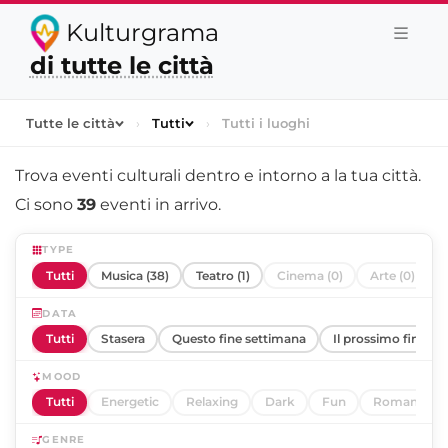
Kulturgrama
di tutte le città
Tutte le città
›
Tutti
›
Tutti i luoghi
Trova eventi culturali dentro e intorno a
la tua città
.
Ci sono
39
eventi in arrivo.
TYPE
Tutti
Musica (38)
Teatro (1)
Cinema (0)
Arte (0)
DATA
Tutti
Stasera
Questo fine settimana
Il prossimo fine se
MOOD
Tutti
Energetic
Relaxing
Dark
Fun
Romantic
GENRE