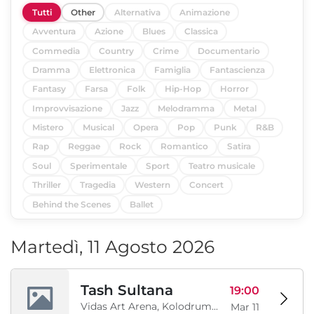
Tutti
Other
Alternativa
Animazione
Avventura
Azione
Blues
Classica
Commedia
Country
Crime
Documentario
Dramma
Elettronica
Famiglia
Fantascienza
Fantasy
Farsa
Folk
Hip-Hop
Horror
Improvvisazione
Jazz
Melodramma
Metal
Mistero
Musical
Opera
Pop
Punk
R&B
Rap
Reggae
Rock
Romantico
Satira
Soul
Sperimentale
Sport
Teatro musicale
Thriller
Tragedia
Western
Concert
Behind the Scenes
Ballet
Martedì, 11 Agosto 2026
Tash Sultana
19:00
Vidas Art Arena, Kolodrum, Borisova gradina, Sofia, BG
Mar 11