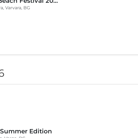
BLVKCAT Beach Festival 2026, Wake up Varvara
a, Varvara, BG
6
 Summer Edition