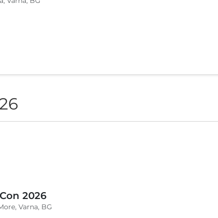
a, Varna, BG
026
 Con 2026
More, Varna, BG