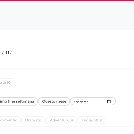
 città
.
rte (0)
simo fine settimana
Questo mese
Romantic
Dramatic
Adventurous
Thoughtful