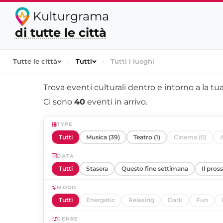
Kulturgrama
di tutte le città
Tutte le città
›
Tutti
›
Tutti i luoghi
Trova eventi culturali dentro e intorno a
la tua
Ci sono
40
eventi in arrivo.
TYPE
Tutti
Musica (39)
Teatro (1)
Cinema (0)
A
DATA
Tutti
Stasera
Questo fine settimana
Il pros
MOOD
Tutti
Energetic
Relaxing
Dark
Fun
GENRE