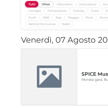
Tutti
Other
Alternativa
Animazione
Avv
Famiglia
Fantascienza
Fantasy
Farsa
F
Punk
R&B
Rap
Reggae
Rock
Roma
Behind the Scenes
Ballet
Venerdì, 07 Agosto 2
SPICE Musi
Morska gara, B