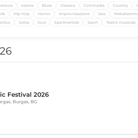
entura
Azione
Blues
Classica
Commedia
Country
olk
Hip-Hop
Horror
Improvvisazione
Jazz
Melodramm
ntico
Satira
Soul
Sperimentale
Sport
Teatro musicale
026
c Festival 2026
urgas, Burgas, BG