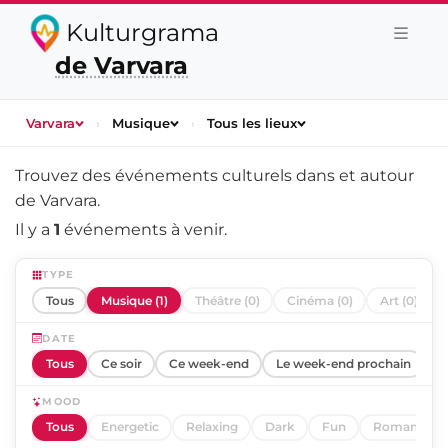
Kulturgrama
de Varvara
Varvara
›
Musique
›
Tous les lieux
Trouvez des événements culturels dans et autour
de
Varvara
.
Il y a
1
événements à venir.
TYPE
Tous
Musique (1)
Théâtre (0)
Cinéma (0)
Art (0)
DATE
Tous
Ce soir
Ce week-end
Le week-end prochain
C
MOOD
Tous
Energetic
Relaxing
Dark
Fun
Romantic