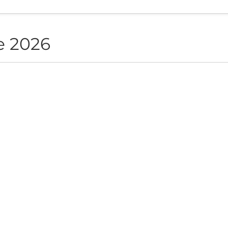
e 2026
NON live in Sofia
ite", Sofia, BG