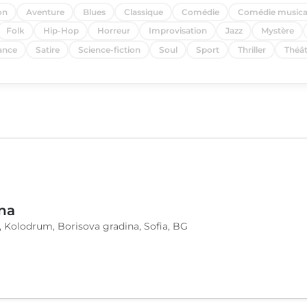
on
Aventure
Blues
Classique
Comédie
Comédie musica
Folk
Hip-Hop
Horreur
Improvisation
Jazz
Mystère
nce
Satire
Science-fiction
Soul
Sport
Thriller
Théât
na
, Kolodrum, Borisova gradina, Sofia, BG