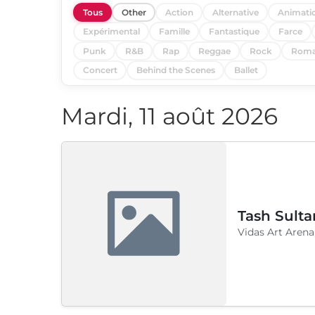
Tous
Other
Action
Alternative
Animati
Expérimental
Famille
Fantastique
Farce
Punk
R&B
Rap
Reggae
Rock
Roma
Concert
Behind the Scenes
Ballet
Mardi, 11 août 2026
Tash Sulta
Vidas Art Arena