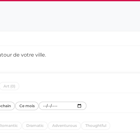
utour de
votre ville
.
Art (0)
ochain
Ce mois
Romantic
Dramatic
Adventurous
Thoughtful