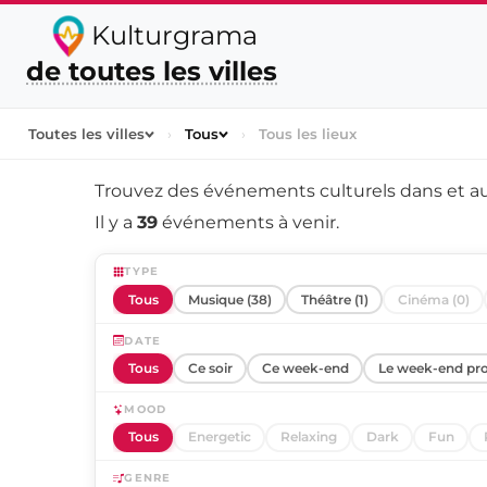
Kulturgrama
de toutes les villes
Toutes les villes
›
Tous
›
Tous les lieux
Trouvez des événements culturels dans et a
Il y a
39
événements à venir.
TYPE
Tous
Musique (38)
Théâtre (1)
Cinéma (0)
DATE
Tous
Ce soir
Ce week-end
Le week-end pr
MOOD
Tous
Energetic
Relaxing
Dark
Fun
GENRE