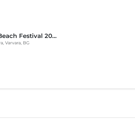
BLVKCAT Beach Festival 2026, Wake up Varvara
a, Varvara, BG