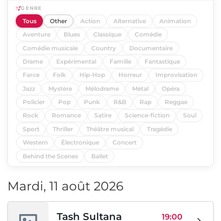
GENRE
Tous
Other
Action
Alternative
Animation
Aventure
Blues
Classique
Comédie
Comédie musicale
Country
Documentaire
Drame
Expérimental
Famille
Fantastique
Farce
Folk
Hip-Hop
Horreur
Improvisation
Jazz
Mystère
Mélodrame
Métal
Opéra
Policier
Pop
Punk
R&B
Rap
Reggae
Rock
Romance
Satire
Science-fiction
Soul
Sport
Thriller
Théâtre musical
Tragédie
Western
Électronique
Concert
Behind the Scenes
Ballet
Mardi, 11 août 2026
Tash Sultana
19:00