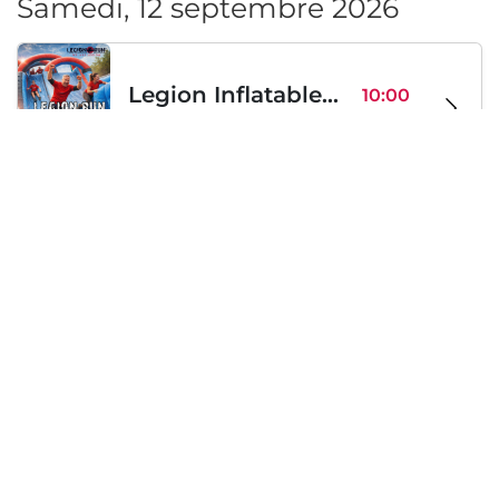
Samedi, 12 septembre 2026
Legion Inflatable Family Run - Sofia
10:00
To Be Announced, Sofia, BG
sam 12
Samedi, 19 septembre 2026
PERKELE live in Sofia
20:00
Klub Stroezha, Sofia, BG
sam 19
Chargement...