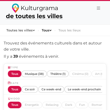
Kulturgrama
de toutes les villes
Toutes les villes
›
Tous
›
Tous les lieux
Trouvez des événements culturels dans et autour
de
votre ville
.
Il y a
39
événements à venir.
TYPE
Tous
Musique (38)
Théâtre (1)
Cinéma (0)
Art (0)
DATE
Tous
Ce soir
Ce week-end
Le week-end prochain
C
MOOD
Tous
Energetic
Relaxing
Dark
Fun
Romantic