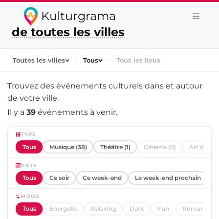
Kulturgrama
de toutes les villes
Toutes les villes
›
Tous
›
Tous les lieux
Trouvez des événements culturels dans et autour
de
votre ville
.
Il y a
39
événements à venir.
TYPE
Tous
Musique (38)
Théâtre (1)
Cinéma (0)
Art (0)
DATE
Tous
Ce soir
Ce week-end
Le week-end prochain
C
MOOD
Tous
Energetic
Relaxing
Dark
Fun
Romantic