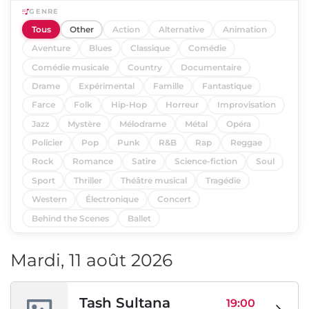
GENRE
Tous
Other
Action
Alternative
Animation
Aventure
Blues
Classique
Comédie
Comédie musicale
Country
Documentaire
Drame
Expérimental
Famille
Fantastique
Farce
Folk
Hip-Hop
Horreur
Improvisation
Jazz
Mystère
Mélodrame
Métal
Opéra
Policier
Pop
Punk
R&B
Rap
Reggae
Rock
Romance
Satire
Science-fiction
Soul
Sport
Thriller
Théâtre musical
Tragédie
Western
Électronique
Concert
Behind the Scenes
Ballet
Mardi, 11 août 2026
Tash Sultana
19:00