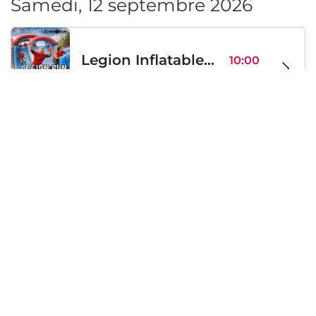
Samedi, 12 septembre 2026
Legion Inflatable Family Run - Sofia
10:00
To Be Announced, Sofia, BG
sam 12
Samedi, 19 septembre 2026
PERKELE live in Sofia
20:00
Klub Stroezha, Sofia, BG
sam 19
Chargement...