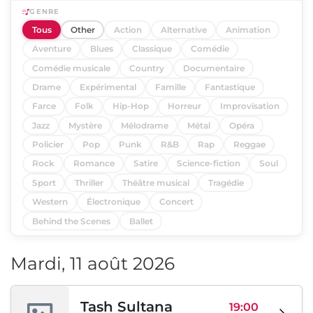
GENRE
Tous
Other
Action
Alternative
Animation
Aventure
Blues
Classique
Comédie
Comédie musicale
Country
Documentaire
Drame
Expérimental
Famille
Fantastique
Farce
Folk
Hip-Hop
Horreur
Improvisation
Jazz
Mystère
Mélodrame
Métal
Opéra
Policier
Pop
Punk
R&B
Rap
Reggae
Rock
Romance
Satire
Science-fiction
Soul
Sport
Thriller
Théâtre musical
Tragédie
Western
Électronique
Concert
Behind the Scenes
Ballet
Mardi, 11 août 2026
Tash Sultana
19:00