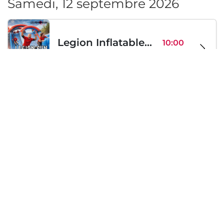
Samedi, 12 septembre 2026
Legion Inflatable Family Run - Sofia
10:00
To Be Announced, Sofia, BG
sam 12
Samedi, 19 septembre 2026
PERKELE live in Sofia
20:00
Klub Stroezha, Sofia, BG
sam 19
Chargement...