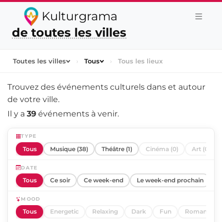
Kulturgrama
de toutes les villes
Toutes les villes
›
Tous
›
Tous les lieux
Trouvez des événements culturels dans et autour
de
votre ville
.
Il y a
39
événements à venir.
TYPE
Tous
Musique (38)
Théâtre (1)
Cinéma (0)
Art (0)
DATE
Tous
Ce soir
Ce week-end
Le week-end prochain
C
MOOD
Tous
Energetic
Relaxing
Dark
Fun
Romantic