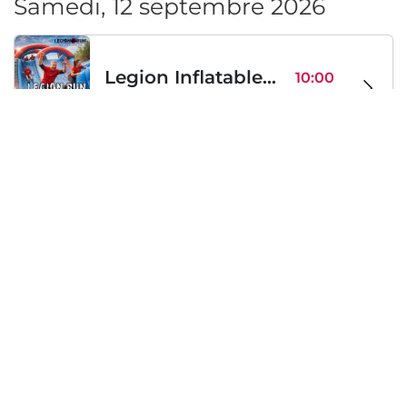
Samedi, 12 septembre 2026
Legion Inflatable Family Run - Sofia
10:00
To Be Announced, Sofia, BG
sam 12
Samedi, 19 septembre 2026
PERKELE live in Sofia
20:00
Klub Stroezha, Sofia, BG
sam 19
Chargement...