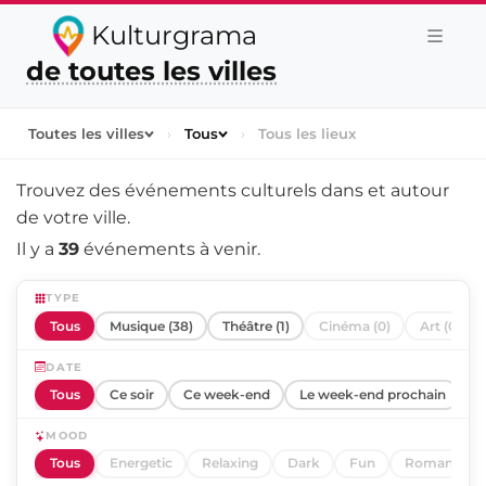
Kulturgrama
de toutes les villes
Toutes les villes
›
Tous
›
Tous les lieux
Trouvez des événements culturels dans et autour
de
votre ville
.
Il y a
39
événements à venir.
TYPE
Tous
Musique (38)
Théâtre (1)
Cinéma (0)
Art (0)
DATE
Tous
Ce soir
Ce week-end
Le week-end prochain
C
MOOD
Tous
Energetic
Relaxing
Dark
Fun
Romantic