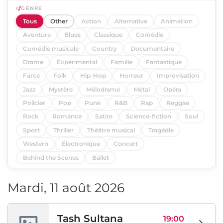
GENRE
Tous
Other
Action
Alternative
Animation
Aventure
Blues
Classique
Comédie
Comédie musicale
Country
Documentaire
Drame
Expérimental
Famille
Fantastique
Farce
Folk
Hip-Hop
Horreur
Improvisation
Jazz
Mystère
Mélodrame
Métal
Opéra
Policier
Pop
Punk
R&B
Rap
Reggae
Rock
Romance
Satire
Science-fiction
Soul
Sport
Thriller
Théâtre musical
Tragédie
Western
Électronique
Concert
Behind the Scenes
Ballet
Mardi, 11 août 2026
Tash Sultana
19:00