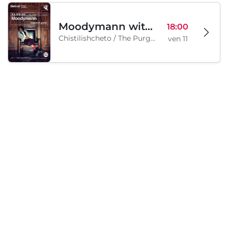
Moodymann with special guests
18:00
Chistilishcheto / The Purgatory, Sofia, BG
ven 11
Samedi, 12 septembre 2026
Legion Inflatable Family Run - Sofia
10:00
To Be Announced, Sofia, BG
sam 12
Chargement...