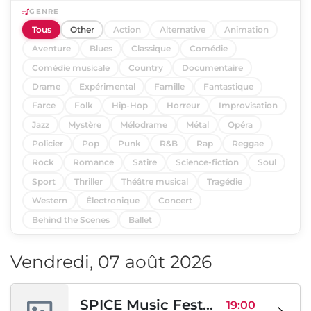
GENRE
Tous
Other
Action
Alternative
Animation
Aventure
Blues
Classique
Comédie
Comédie musicale
Country
Documentaire
Drame
Expérimental
Famille
Fantastique
Farce
Folk
Hip-Hop
Horreur
Improvisation
Jazz
Mystère
Mélodrame
Métal
Opéra
Policier
Pop
Punk
R&B
Rap
Reggae
Rock
Romance
Satire
Science-fiction
Soul
Sport
Thriller
Théâtre musical
Tragédie
Western
Électronique
Concert
Behind the Scenes
Ballet
Vendredi, 07 août 2026
SPICE Music Festival 2026
19:00