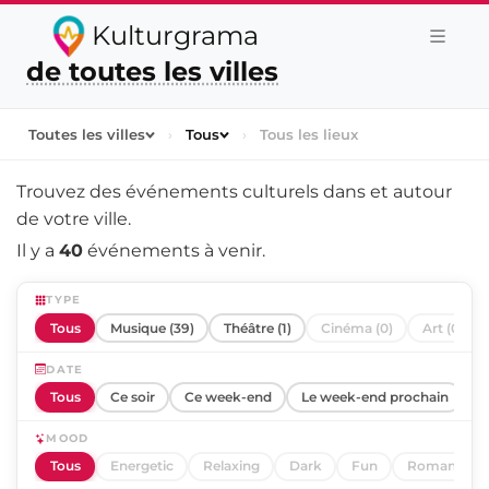
Kulturgrama
de toutes les villes
Toutes les villes
›
Tous
›
Tous les lieux
Trouvez des événements culturels dans et autour
de
votre ville
.
Il y a
40
événements à venir.
TYPE
Tous
Musique (39)
Théâtre (1)
Cinéma (0)
Art (0)
DATE
Tous
Ce soir
Ce week-end
Le week-end prochain
C
MOOD
Tous
Energetic
Relaxing
Dark
Fun
Romantic