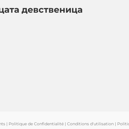
цата девственица
hts
|
Politique de Confidentialité
|
Conditions d'utilisation
|
Polit