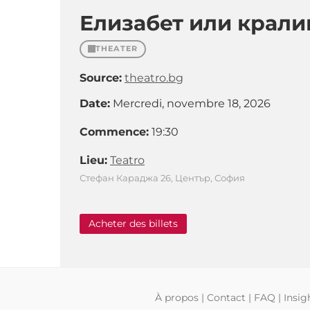
Елизабет или крали
THEATER
Source:
theatro.bg
Date:
Mercredi, novembre 18, 2026
Commence:
19:30
Lieu:
Teatro
Стефан Караджа 26, Център, София
Acheter des billets
À propos
|
Contact
|
FAQ
|
Insig