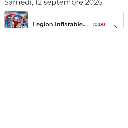
Samedi, 12 septembre 2026
Legion Inflatable Family Run - Sofia
10:00
To Be Announced, Sofia, BG
sam 12
Samedi, 19 septembre 2026
PERKELE live in Sofia
20:00
Klub Stroezha, Sofia, BG
sam 19
Chargement...