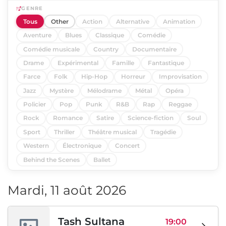
GENRE
Tous
Other
Action
Alternative
Animation
Aventure
Blues
Classique
Comédie
Comédie musicale
Country
Documentaire
Drame
Expérimental
Famille
Fantastique
Farce
Folk
Hip-Hop
Horreur
Improvisation
Jazz
Mystère
Mélodrame
Métal
Opéra
Policier
Pop
Punk
R&B
Rap
Reggae
Rock
Romance
Satire
Science-fiction
Soul
Sport
Thriller
Théâtre musical
Tragédie
Western
Électronique
Concert
Behind the Scenes
Ballet
Mardi, 11 août 2026
Tash Sultana
19:00