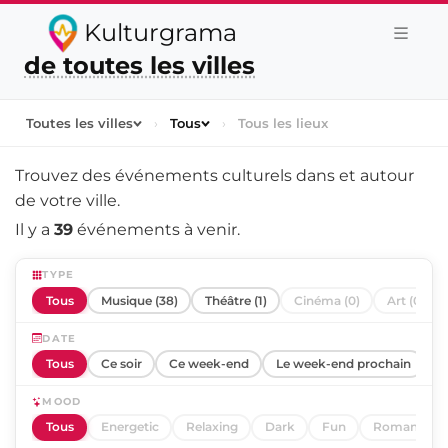
Kulturgrama
de toutes les villes
Toutes les villes
›
Tous
›
Tous les lieux
Trouvez des événements culturels dans et autour
de
votre ville
.
Il y a
39
événements à venir.
TYPE
Tous
Musique (38)
Théâtre (1)
Cinéma (0)
Art (0)
DATE
Tous
Ce soir
Ce week-end
Le week-end prochain
C
MOOD
Tous
Energetic
Relaxing
Dark
Fun
Romantic