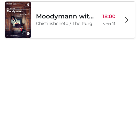
Moodymann with special guests
18:00
Chistilishcheto / The Purgatory, Sofia, BG
ven 11
Samedi, 12 septembre 2026
Legion Inflatable Family Run - Sofia
10:00
To Be Announced, Sofia, BG
sam 12
Chargement...