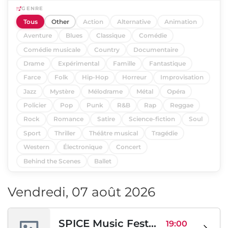
GENRE
Tous
Other
Action
Alternative
Animation
Aventure
Blues
Classique
Comédie
Comédie musicale
Country
Documentaire
Drame
Expérimental
Famille
Fantastique
Farce
Folk
Hip-Hop
Horreur
Improvisation
Jazz
Mystère
Mélodrame
Métal
Opéra
Policier
Pop
Punk
R&B
Rap
Reggae
Rock
Romance
Satire
Science-fiction
Soul
Sport
Thriller
Théâtre musical
Tragédie
Western
Électronique
Concert
Behind the Scenes
Ballet
Vendredi, 07 août 2026
SPICE Music Festival 2026
19:00