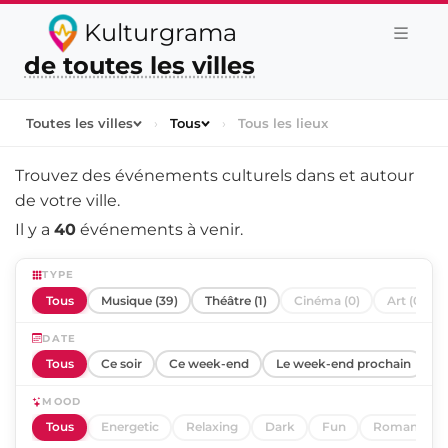
Kulturgrama
de toutes les villes
Toutes les villes
›
Tous
›
Tous les lieux
Trouvez des événements culturels dans et autour
de
votre ville
.
Il y a
40
événements à venir.
TYPE
Tous
Musique (39)
Théâtre (1)
Cinéma (0)
Art (0)
DATE
Tous
Ce soir
Ce week-end
Le week-end prochain
C
MOOD
Tous
Energetic
Relaxing
Dark
Fun
Romantic