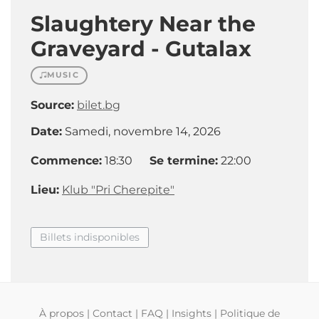
Slaughtery Near the
Graveyard - Gutalax
MUSIC
Source:
bilet.bg
Date:
Samedi, novembre 14, 2026
Commence:
18:30
Se termine:
22:00
Lieu:
Klub "Pri Cherepite"
Billets indisponibles
À propos
|
Contact
|
FAQ
|
Insights
|
Politique de