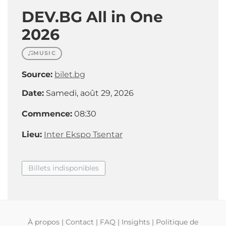
DEV.BG All in One
2026
MUSIC
Source:
bilet.bg
Date:
Samedi, août 29, 2026
Commence:
08:30
Lieu:
Inter Ekspo Tsentar
Billets indisponibles
À propos
|
Contact
|
FAQ
|
Insights
|
Politique de