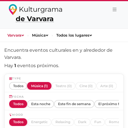
Kulturgrama
de Varvara
Varvara
›
Música
›
Todos los lugares
Encuentra eventos culturales en y alrededor de
Varvara
.
Hay
1
eventos próximos.
TYPE
Todos
Música (1)
Teatro (0)
Cine (0)
Arte (0)
FECHA
Todos
Esta noche
Este fin de semana
El próximo fin d
MOOD
Todos
Energetic
Relaxing
Dark
Fun
Romantic