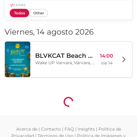
GENRE
Todos
Other
Viernes, 14 agosto 2026
BLVKCAT Beach Festival 2026, Wake up Varvara
14:00
Wake UP Varvara, Varvara, BG
vie 14
Cargando...
Acerca de
|
Contacto
|
FAQ
|
Insights
|
Política de
Privacidad
|
Términos de Uso
|
Política de Imágenes y