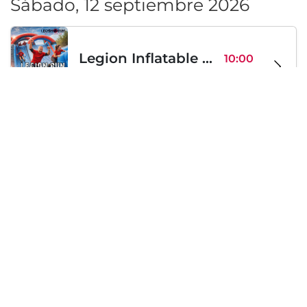
Sábado, 12 septiembre 2026
Legion Inflatable Family Run - Sofia
10:00
To Be Announced, Sofía, BG
sáb 12
Sábado, 19 septiembre 2026
PERKELE live in Sofia
20:00
Klub Stroezha, Sofía, BG
sáb 19
Cargando...