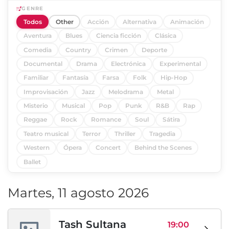
GENRE
Todos
Other
Acción
Alternativa
Animación
Aventura
Blues
Ciencia ficción
Clásica
Comedia
Country
Crimen
Deporte
Documental
Drama
Electrónica
Experimental
Familiar
Fantasía
Farsa
Folk
Hip-Hop
Improvisación
Jazz
Melodrama
Metal
Misterio
Musical
Pop
Punk
R&B
Rap
Reggae
Rock
Romance
Soul
Sátira
Teatro musical
Terror
Thriller
Tragedia
Western
Ópera
Concert
Behind the Scenes
Ballet
Martes, 11 agosto 2026
Tash Sultana
19:00