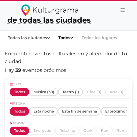
Kulturgrama
de todas las ciudades
Todas las ciudades
›
Todos
›
Todos los lugares
Encuentra eventos culturales en y alrededor de
tu
ciudad
.
Hay
39
eventos próximos.
TYPE
Todos
Música (38)
Teatro (1)
Cine (0)
Arte (0)
FECHA
Todos
Esta noche
Este fin de semana
El próximo fin d
MOOD
Todos
Energetic
Relaxing
Dark
Fun
Romantic