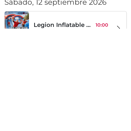
Sábado, 12 septiembre 2026
Legion Inflatable Family Run - Sofia
10:00
To Be Announced, Sofía, BG
sáb 12
Sábado, 19 septiembre 2026
PERKELE live in Sofia
20:00
Klub Stroezha, Sofía, BG
sáb 19
Cargando...