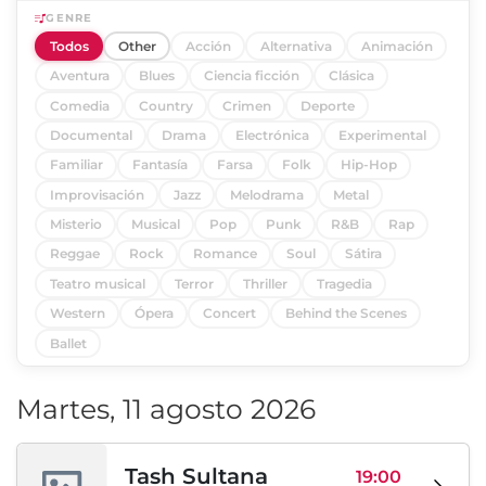
GENRE
Todos
Other
Acción
Alternativa
Animación
Aventura
Blues
Ciencia ficción
Clásica
Comedia
Country
Crimen
Deporte
Documental
Drama
Electrónica
Experimental
Familiar
Fantasía
Farsa
Folk
Hip-Hop
Improvisación
Jazz
Melodrama
Metal
Misterio
Musical
Pop
Punk
R&B
Rap
Reggae
Rock
Romance
Soul
Sátira
Teatro musical
Terror
Thriller
Tragedia
Western
Ópera
Concert
Behind the Scenes
Ballet
Martes, 11 agosto 2026
Tash Sultana
19:00