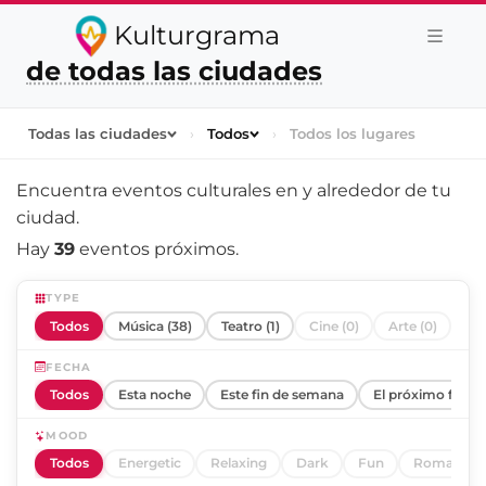
Kulturgrama
de todas las ciudades
Todas las ciudades
›
Todos
›
Todos los lugares
Encuentra eventos culturales en y alrededor de
tu
ciudad
.
Hay
39
eventos próximos.
TYPE
Todos
Música (38)
Teatro (1)
Cine (0)
Arte (0)
FECHA
Todos
Esta noche
Este fin de semana
El próximo fin d
MOOD
Todos
Energetic
Relaxing
Dark
Fun
Romantic