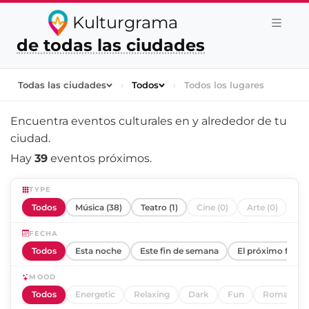
Kulturgrama
de todas las ciudades
Todas las ciudades
›
Todos
›
Todos los lugares
Encuentra eventos culturales en y alrededor de
tu
ciudad
.
Hay
39
eventos próximos.
TYPE
Todos
Música (38)
Teatro (1)
Cine (0)
Arte (0)
FECHA
Todos
Esta noche
Este fin de semana
El próximo fin d
MOOD
Todos
Energetic
Relaxing
Dark
Fun
Romantic