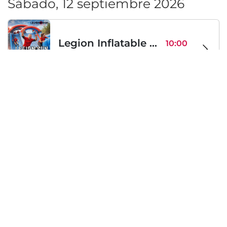
Sábado, 12 septiembre 2026
Legion Inflatable Family Run - Sofia
10:00
To Be Announced, Sofía, BG
sáb 12
Sábado, 19 septiembre 2026
PERKELE live in Sofia
20:00
Klub Stroezha, Sofía, BG
sáb 19
Cargando...