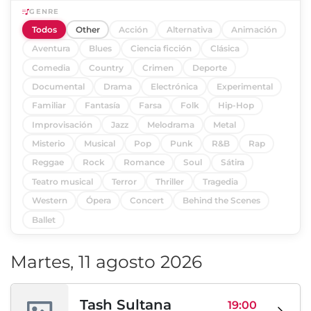
GENRE
Todos
Other
Acción
Alternativa
Animación
Aventura
Blues
Ciencia ficción
Clásica
Comedia
Country
Crimen
Deporte
Documental
Drama
Electrónica
Experimental
Familiar
Fantasía
Farsa
Folk
Hip-Hop
Improvisación
Jazz
Melodrama
Metal
Misterio
Musical
Pop
Punk
R&B
Rap
Reggae
Rock
Romance
Soul
Sátira
Teatro musical
Terror
Thriller
Tragedia
Western
Ópera
Concert
Behind the Scenes
Ballet
Martes, 11 agosto 2026
Tash Sultana
19:00