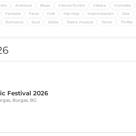
ción
Aventura
Blues
Ciencia ficción
Clásica
Comedia
Fantasía
Farsa
Folk
Hip-Hop
Improvisación
Jazz
Romance
Soul
Sátira
Teatro musical
Terror
Thriller
26
c Festival 2026
urgas, Burgas, BG