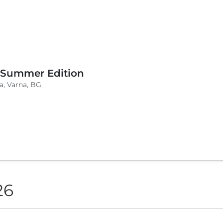
BLVKCAT Beach Festival 2026, Wake up Varvara
a, Varvara, BG
26
 Summer Edition