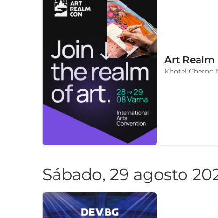
Moonlight Varn
Viernes, 28 agosto 20
Art Realm
Khotel Cherno 