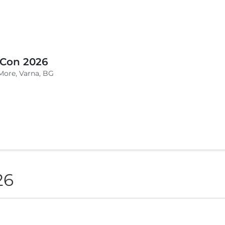
a, Varna, BG
26
 Con 2026
More, Varna, BG