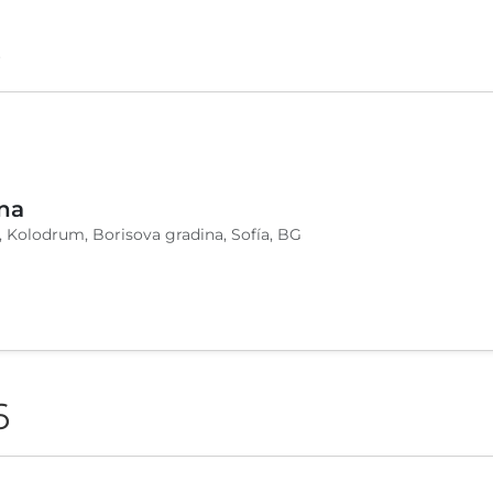
6
na
, Kolodrum, Borisova gradina, Sofía, BG
6