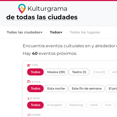
Kulturgrama
de todas las ciudades
Todas las ciudades
›
Todos
›
Todos los lugares
Encuentra eventos culturales en y alrededor
Hay
40
eventos próximos.
TYPE
Todos
Música (39)
Teatro (1)
Cine (0)
Art
FECHA
Todos
Esta noche
Este fin de semana
El pr
MOOD
Todos
Energetic
Relaxing
Dark
Fun
GENRE