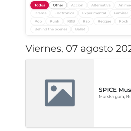
Todos
Other
Acción
Alternativa
Anima
Drama
Electrónica
Experimental
Familiar
Pop
Punk
R&B
Rap
Reggae
Rock
Behind the Scenes
Ballet
Viernes, 07 agosto 20
SPICE Musi
Morska gara, B