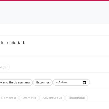
 de
tu ciudad
.
e (0)
óximo fin de semana
Este mes
Romantic
Dramatic
Adventurous
Thoughtful