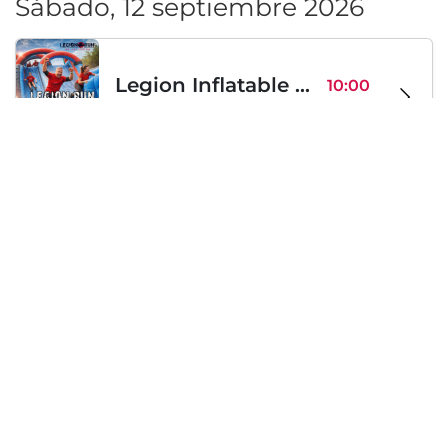
Sábado, 12 septiembre 2026
Legion Inflatable Family Run - Sofia
10:00
To Be Announced, Sofía, BG
sáb 12
Sábado, 19 septiembre 2026
PERKELE live in Sofia
20:00
Klub Stroezha, Sofía, BG
sáb 19
Cargando...