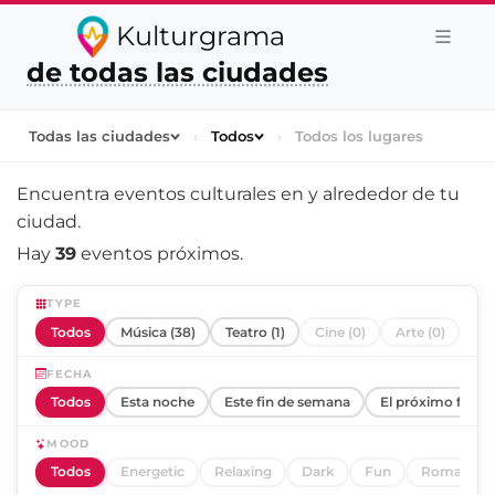
Kulturgrama
de todas las ciudades
Todas las ciudades
›
Todos
›
Todos los lugares
Encuentra eventos culturales en y alrededor de
tu
ciudad
.
Hay
39
eventos próximos.
TYPE
Todos
Música (38)
Teatro (1)
Cine (0)
Arte (0)
FECHA
Todos
Esta noche
Este fin de semana
El próximo fin d
MOOD
Todos
Energetic
Relaxing
Dark
Fun
Romantic