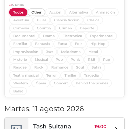
GENRE
Todos
Other
Acción
Alternativa
Animación
Aventura
Blues
Ciencia ficción
Clásica
Comedia
Country
Crimen
Deporte
Documental
Drama
Electrónica
Experimental
Familiar
Fantasía
Farsa
Folk
Hip-Hop
Improvisación
Jazz
Melodrama
Metal
Misterio
Musical
Pop
Punk
R&B
Rap
Reggae
Rock
Romance
Soul
Sátira
Teatro musical
Terror
Thriller
Tragedia
Western
Ópera
Concert
Behind the Scenes
Ballet
Martes, 11 agosto 2026
Tash Sultana
19:00