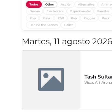
Todos
Other
Acción
Alternativa
Anima
Drama
Electrónica
Experimental
Familiar
Pop
Punk
R&B
Rap
Reggae
Rock
Behind the Scenes
Ballet
Martes, 11 agosto 202
Tash Sulta
Vidas Art Arena