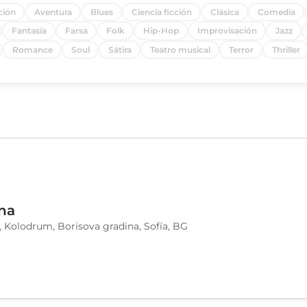
ción
Aventura
Blues
Ciencia ficción
Clásica
Comedia
Fantasía
Farsa
Folk
Hip-Hop
Improvisación
Jazz
Romance
Soul
Sátira
Teatro musical
Terror
Thriller
6
na
, Kolodrum, Borisova gradina, Sofía, BG