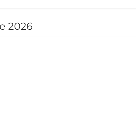
e 2026
NON live in Sofia
ite", Sofía, BG