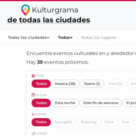
Kulturgrama
de todas las ciudades
Todas las ciudades
›
Todos
›
Todos los lugares
Encuentra eventos culturales en y alrededor
Hay
39
eventos próximos.
TYPE
Todos
Música (38)
Teatro (1)
Cine (0)
Art
FECHA
Todos
Esta noche
Este fin de semana
El pr
MOOD
Todos
Energetic
Relaxing
Dark
Fun
GENRE