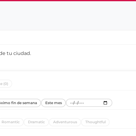
 de
tu ciudad
.
e (0)
óximo fin de semana
Este mes
Romantic
Dramatic
Adventurous
Thoughtful