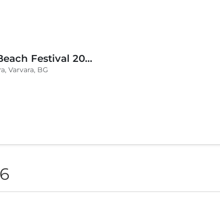
BLVKCAT Beach Festival 2026, Wake up Varvara
a, Varvara, BG
26