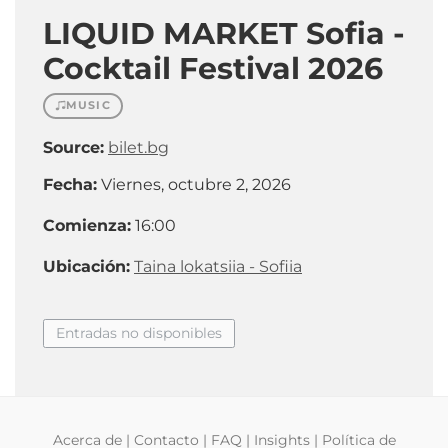
LIQUID MARKET Sofia -
Cocktail Festival 2026
MUSIC
Source:
bilet.bg
Fecha:
Viernes, octubre 2, 2026
Comienza:
16:00
Ubicación:
Taina lokatsiia - Sofiia
Entradas no disponibles
Acerca de
|
Contacto
|
FAQ
|
Insights
|
Política de