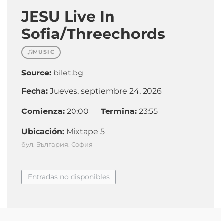
JESU Live In
Sofia/Threechords
MUSIC
Source:
bilet.bg
Fecha:
Jueves, septiembre 24, 2026
Comienza:
20:00
Termina:
23:55
Ubicación:
Mixtape 5
бул. България, София
Entradas no disponibles