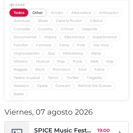
GENRE
Todos
Other
Acción
Alternativa
Animación
Aventura
Blues
Ciencia ficción
Clásica
Comedia
Country
Crimen
Deporte
Documental
Drama
Electrónica
Experimental
Familiar
Fantasía
Farsa
Folk
Hip-Hop
Improvisación
Jazz
Melodrama
Metal
Misterio
Musical
Pop
Punk
R&B
Rap
Reggae
Rock
Romance
Soul
Sátira
Teatro musical
Terror
Thriller
Tragedia
Western
Ópera
Concert
Behind the Scenes
Ballet
Viernes, 07 agosto 2026
SPICE Music Festival 2026
19:00