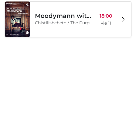
Moodymann with special guests
18:00
Chistilishcheto / The Purgatory, Sofía, BG
vie 11
Sábado, 12 septiembre 2026
Legion Inflatable Family Run - Sofia
10:00
To Be Announced, Sofía, BG
sáb 12
Cargando...