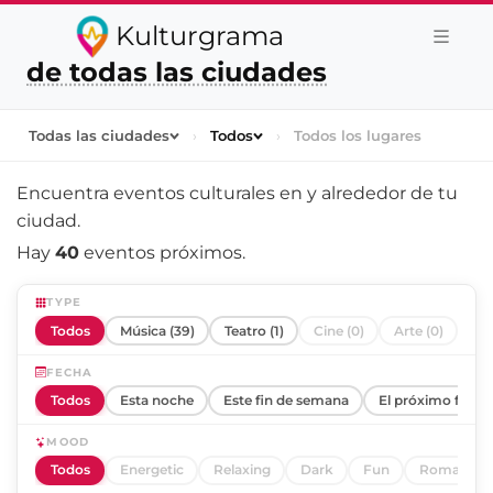
Kulturgrama
de todas las ciudades
Todas las ciudades
›
Todos
›
Todos los lugares
Encuentra eventos culturales en y alrededor de
tu
ciudad
.
Hay
40
eventos próximos.
TYPE
Todos
Música (39)
Teatro (1)
Cine (0)
Arte (0)
FECHA
Todos
Esta noche
Este fin de semana
El próximo fin d
MOOD
Todos
Energetic
Relaxing
Dark
Fun
Romantic