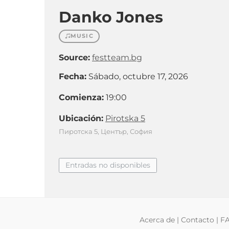
Danko Jones
MUSIC
Source:
festteam.bg
Fecha:
Sábado, octubre 17, 2026
Comienza:
19:00
Ubicación:
Pirotska 5
Пиротска 5, Център, София
Entradas no disponibles
Acerca de
|
Contacto
|
F