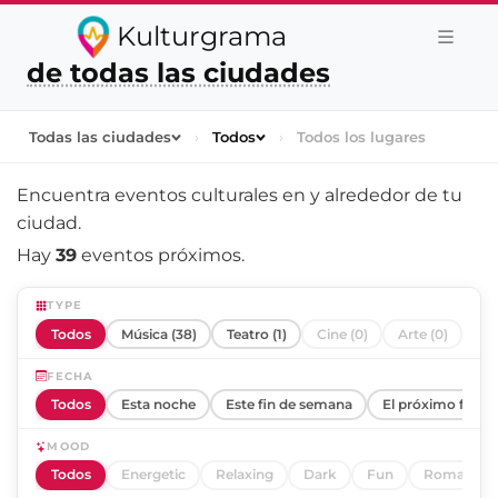
Kulturgrama
de todas las ciudades
Todas las ciudades
›
Todos
›
Todos los lugares
Encuentra eventos culturales en y alrededor de
tu
ciudad
.
Hay
39
eventos próximos.
TYPE
Todos
Música (38)
Teatro (1)
Cine (0)
Arte (0)
FECHA
Todos
Esta noche
Este fin de semana
El próximo fin d
MOOD
Todos
Energetic
Relaxing
Dark
Fun
Romantic