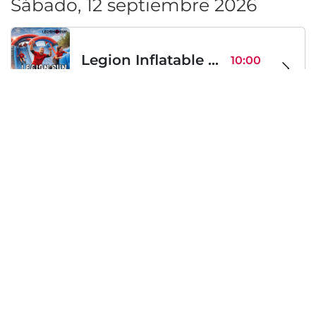
Sábado, 12 septiembre 2026
Legion Inflatable Family Run - Sofia
10:00
To Be Announced, Sofía, BG
sáb 12
Sábado, 19 septiembre 2026
PERKELE live in Sofia
20:00
Klub Stroezha, Sofía, BG
sáb 19
Cargando...