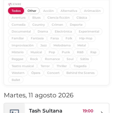
GENRE
Todos
Other
Acción
Alternativa
Animación
Aventura
Blues
Ciencia ficción
Clásica
Comedia
Country
Crimen
Deporte
Documental
Drama
Electrónica
Experimental
Familiar
Fantasía
Farsa
Folk
Hip-Hop
Improvisación
Jazz
Melodrama
Metal
Misterio
Musical
Pop
Punk
R&B
Rap
Reggae
Rock
Romance
Soul
Sátira
Teatro musical
Terror
Thriller
Tragedia
Western
Ópera
Concert
Behind the Scenes
Ballet
Martes, 11 agosto 2026
Tash Sultana
19:00