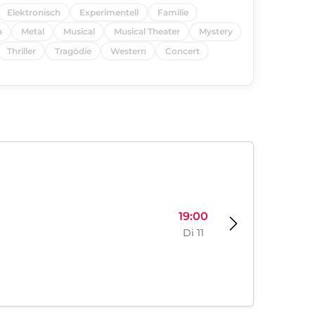
Elektronisch
Experimentell
Familie
a
Metal
Musical
Musical Theater
Mystery
Thriller
Tragödie
Western
Concert
19:00
Di 11