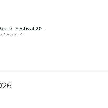
BLVKCAT Beach Festival 2026, Wake up Varvara
a, Varvara, BG
026