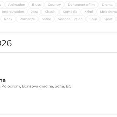
e
Animation
Blues
Country
Dokumentarfilm
Drama
Improvisation
Jazz
Klassik
Komödie
Krimi
Melodram
Rock
Romanze
Satire
Science-Fiction
Soul
Sport
026
na
, Kolodrum, Borisova gradina, Sofia, BG