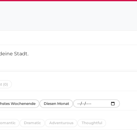
deine Stadt
.
t (0)
hstes Wochenende
Diesen Monat
omantic
Dramatic
Adventurous
Thoughtful