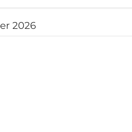
er 2026
NON live in Sofia
ite", Sofia, BG