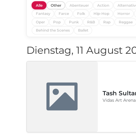
Alle
Other
Abenteuer
Action
Alternativ
Fantasy
Farce
Folk
Hip-Hop
Horror
Oper
Pop
Punk
R&B
Rap
Reggae
Behind the Scenes
Ballet
Dienstag, 11 August 2
Tash Sulta
Vidas Art Arena