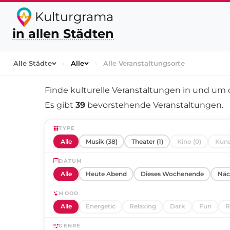
Kulturgrama
in allen Städten
Alle Städte
›
Alle
›
Alle Veranstaltungsorte
Finde kulturelle Veranstaltungen in und um
Es gibt
39
bevorstehende Veranstaltungen.
TYPE
Alle
Musik (38)
Theater (1)
Kino (0)
Kuns
DATUM
Alle
Heute Abend
Dieses Wochenende
Näc
MOOD
Alle
Energetic
Relaxing
Dark
Fun
R
GENRE