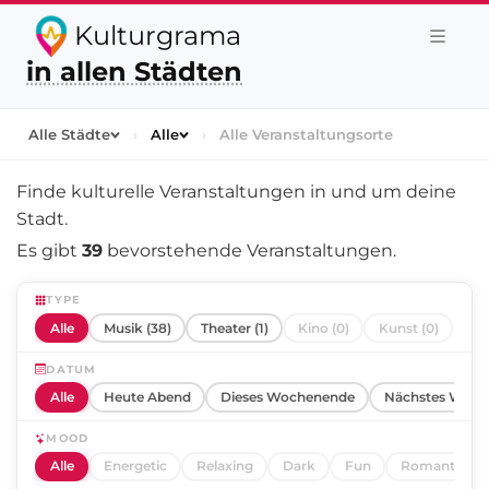
Kulturgrama
in allen Städten
Alle Städte
›
Alle
›
Alle Veranstaltungsorte
Finde kulturelle Veranstaltungen in und um
deine
Stadt
.
Es gibt
39
bevorstehende Veranstaltungen.
TYPE
Alle
Musik (38)
Theater (1)
Kino (0)
Kunst (0)
DATUM
Alle
Heute Abend
Dieses Wochenende
Nächstes Woch
MOOD
Alle
Energetic
Relaxing
Dark
Fun
Romantic