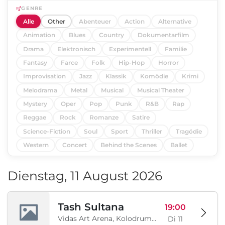
GENRE
Alle
Other
Abenteuer
Action
Alternative
Animation
Blues
Country
Dokumentarfilm
Drama
Elektronisch
Experimentell
Familie
Fantasy
Farce
Folk
Hip-Hop
Horror
Improvisation
Jazz
Klassik
Komödie
Krimi
Melodrama
Metal
Musical
Musical Theater
Mystery
Oper
Pop
Punk
R&B
Rap
Reggae
Rock
Romanze
Satire
Science-Fiction
Soul
Sport
Thriller
Tragödie
Western
Concert
Behind the Scenes
Ballet
Dienstag, 11 August 2026
Tash Sultana
19:00
Vidas Art Arena, Kolodrum, Borisova gradina, Sofia, BG
Di 11