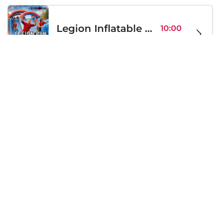
Legion Inflatable Family Run - Sofia
10:00
To Be Announced, Sofia, BG
Sa 12
Samstag, 19 September 2026
PERKELE live in Sofia
20:00
Klub Stroezha, Sofia, BG
Sa 19
Lädt...