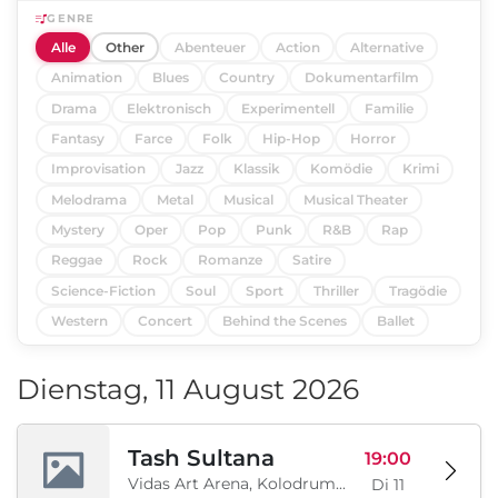
GENRE
Alle
Other
Abenteuer
Action
Alternative
Animation
Blues
Country
Dokumentarfilm
Drama
Elektronisch
Experimentell
Familie
Fantasy
Farce
Folk
Hip-Hop
Horror
Improvisation
Jazz
Klassik
Komödie
Krimi
Melodrama
Metal
Musical
Musical Theater
Mystery
Oper
Pop
Punk
R&B
Rap
Reggae
Rock
Romanze
Satire
Science-Fiction
Soul
Sport
Thriller
Tragödie
Western
Concert
Behind the Scenes
Ballet
Dienstag, 11 August 2026
Tash Sultana
19:00
Vidas Art Arena, Kolodrum, Borisova gradina, Sofia, BG
Di 11