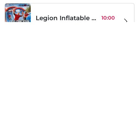
Legion Inflatable Family Run - Sofia
10:00
To Be Announced, Sofia, BG
Sa 12
Samstag, 19 September 2026
PERKELE live in Sofia
20:00
Klub Stroezha, Sofia, BG
Sa 19
Lädt...