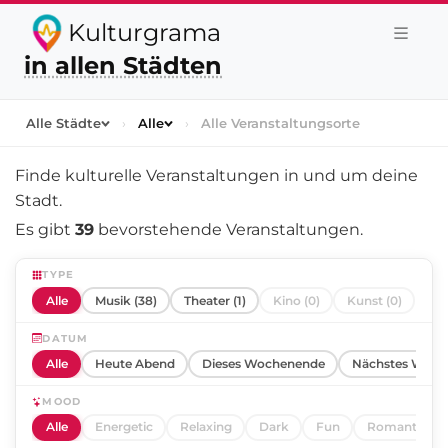
Kulturgrama
in allen Städten
Alle Städte
›
Alle
›
Alle Veranstaltungsorte
Finde kulturelle Veranstaltungen in und um
deine
Stadt
.
Es gibt
39
bevorstehende Veranstaltungen.
TYPE
Alle
Musik (38)
Theater (1)
Kino (0)
Kunst (0)
DATUM
Alle
Heute Abend
Dieses Wochenende
Nächstes Woch
MOOD
Alle
Energetic
Relaxing
Dark
Fun
Romantic