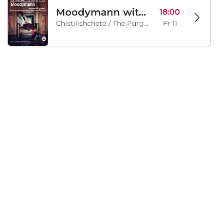
Moodymann with special guests
18:00
Chistilishcheto / The Purgatory, Sofia, BG
Fr 11
Samstag, 12 September 2026
Legion Inflatable Family Run - Sofia
10:00
To Be Announced, Sofia, BG
Sa 12
Lädt...