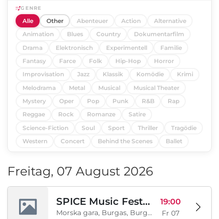
GENRE
Alle
Other
Abenteuer
Action
Alternative
Animation
Blues
Country
Dokumentarfilm
Drama
Elektronisch
Experimentell
Familie
Fantasy
Farce
Folk
Hip-Hop
Horror
Improvisation
Jazz
Klassik
Komödie
Krimi
Melodrama
Metal
Musical
Musical Theater
Mystery
Oper
Pop
Punk
R&B
Rap
Reggae
Rock
Romanze
Satire
Science-Fiction
Soul
Sport
Thriller
Tragödie
Western
Concert
Behind the Scenes
Ballet
Freitag, 07 August 2026
SPICE Music Festival 2026
19:00
Morska gara, Burgas, Burgas, BG
Fr 07