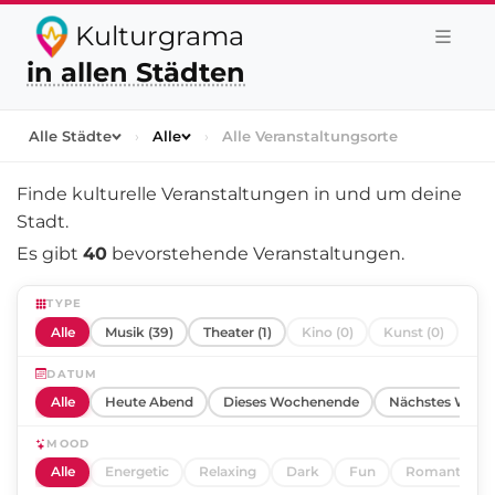
Kulturgrama
in allen Städten
Alle Städte
›
Alle
›
Alle Veranstaltungsorte
Finde kulturelle Veranstaltungen in und um
deine
Stadt
.
Es gibt
40
bevorstehende Veranstaltungen.
TYPE
Alle
Musik (39)
Theater (1)
Kino (0)
Kunst (0)
DATUM
Alle
Heute Abend
Dieses Wochenende
Nächstes Woch
MOOD
Alle
Energetic
Relaxing
Dark
Fun
Romantic