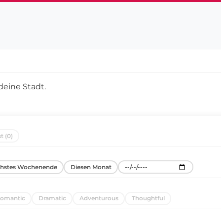
deine Stadt
.
t (0)
hstes Wochenende
Diesen Monat
omantic
Dramatic
Adventurous
Thoughtful