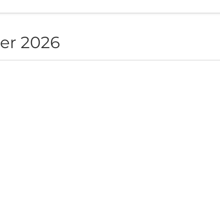
er 2026
NON live in Sofia
ite", Sofia, BG