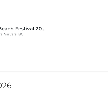
BLVKCAT Beach Festival 2026, Wake up Varvara
a, Varvara, BG
026