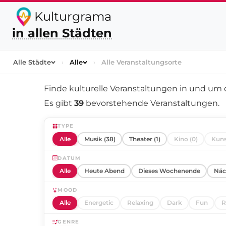
Kulturgrama
in allen Städten
Alle Städte
›
Alle
›
Alle Veranstaltungsorte
Finde kulturelle Veranstaltungen in und um
Es gibt
39
bevorstehende Veranstaltungen.
TYPE
Alle
Musik (38)
Theater (1)
Kino (0)
Kuns
DATUM
Alle
Heute Abend
Dieses Wochenende
Näc
MOOD
Alle
Energetic
Relaxing
Dark
Fun
R
GENRE