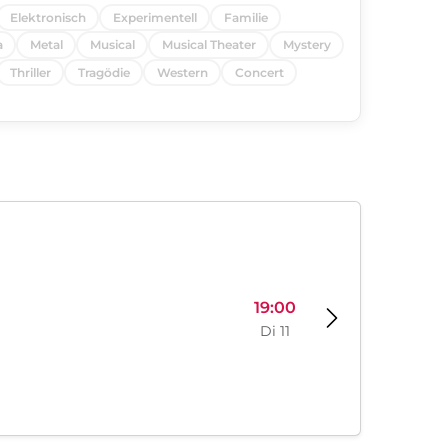
Elektronisch
Experimentell
Familie
a
Metal
Musical
Musical Theater
Mystery
Thriller
Tragödie
Western
Concert
19:00
Di 11