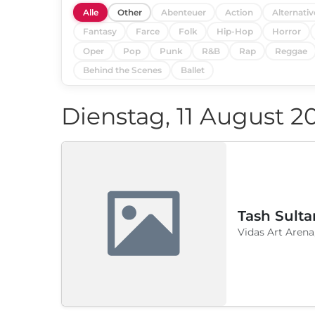
Alle
Other
Abenteuer
Action
Alternativ
Fantasy
Farce
Folk
Hip-Hop
Horror
Oper
Pop
Punk
R&B
Rap
Reggae
Behind the Scenes
Ballet
Dienstag, 11 August 2
Tash Sulta
Vidas Art Arena