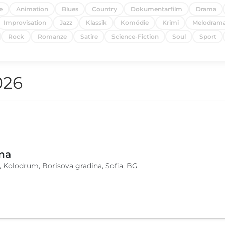
e
Animation
Blues
Country
Dokumentarfilm
Drama
Improvisation
Jazz
Klassik
Komödie
Krimi
Melodram
Rock
Romanze
Satire
Science-Fiction
Soul
Sport
026
na
, Kolodrum, Borisova gradina, Sofia, BG