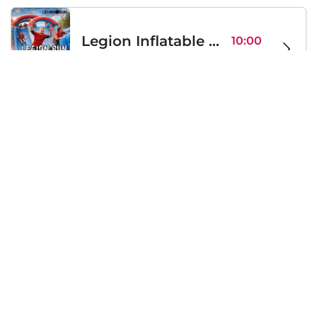
Legion Inflatable Family Run - Sofia
10:00
To Be Announced, Sofia, BG
Sa 12
Samstag, 19 September 2026
PERKELE live in Sofia
20:00
Klub Stroezha, Sofia, BG
Sa 19
Lädt...