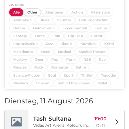
GENRE
Alle
Other
Abenteuer
Action
Alternative
Animation
Blues
Country
Dokumentarfilm
Drama
Elektronisch
Experimentell
Familie
Fantasy
Farce
Folk
Hip-Hop
Horror
Improvisation
Jazz
Klassik
Komödie
Krimi
Melodrama
Metal
Musical
Musical Theater
Mystery
Oper
Pop
Punk
R&B
Rap
Reggae
Rock
Romanze
Satire
Science-Fiction
Soul
Sport
Thriller
Tragödie
Western
Concert
Behind the Scenes
Ballet
Dienstag, 11 August 2026
Tash Sultana
19:00
Vidas Art Arena, Kolodrum, Borisova gradina, Sofia, BG
Di 11