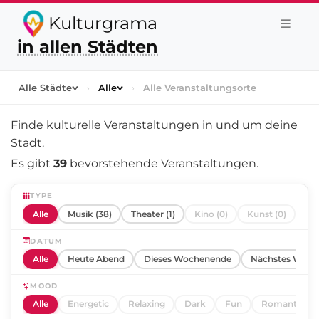
Kulturgrama
in allen Städten
Alle Städte
›
Alle
›
Alle Veranstaltungsorte
Finde kulturelle Veranstaltungen in und um
deine
Stadt
.
Es gibt
39
bevorstehende Veranstaltungen.
TYPE
Alle
Musik (38)
Theater (1)
Kino (0)
Kunst (0)
DATUM
Alle
Heute Abend
Dieses Wochenende
Nächstes Woch
MOOD
Alle
Energetic
Relaxing
Dark
Fun
Romantic